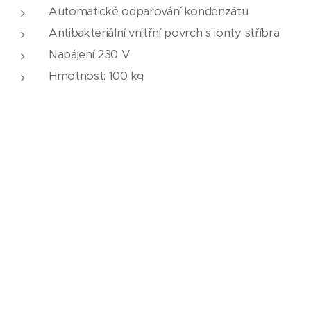
Automatické odpařování kondenzátu
Antibakteriální vnitřní povrch s ionty stříbra
Napájení 230 V
Hmotnost: 100 kg
Vizuální a akustické hlášení alarmu
Hrubá kapacita: cca. 485 l
Čistá kapacita: cca. 325 l
Cena:
Mrazicí box LT 7500
................................................
Kč 49.215,-
bez
DPH
(Kč 59.550 ,- vč. DPH)
Doprava v rámci ČR ...............................................Kč
4.600,-
bez DPH (Kč 5.566 ,- vč. DPH)
Jsme plátci DPH.