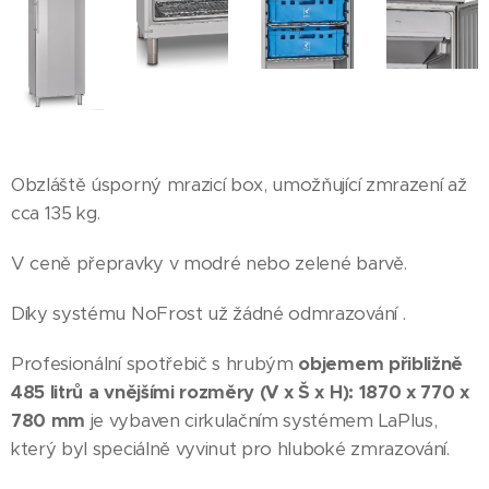
Obzláště úsporný mrazicí box, umožňující zmrazení až
cca 135 kg.
V ceně přepravky v modré nebo zelené barvě.
Díky systému NoFrost už žádné odmrazování .
Profesionální spotřebič s hrubým
objemem přibližně
485 litrů a vnějšími rozměry (V x Š x H): 1870 x 770 x
780 mm
je vybaven cirkulačním systémem LaPlus,
který byl speciálně vyvinut pro hluboké zmrazování.