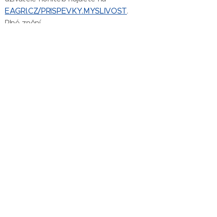
EAGRI.CZ/PRISPEVKY.MYSLIVOST
.
Plné znění...
Navštivte náš
stánek na výstavě
Natura Viva 2020
13.08.2020
Přijďte si prohlédnout chladící boxy
na zvěř Landig, vakuovačky Lava a
další příslušenství pro zpracování
zvěřiny na náš stánek na výstavě
Natura Viva 2020. Výstavní ceny,
informace k dotacím na chladící
boxy a dalši. Najdete nás v hale C.