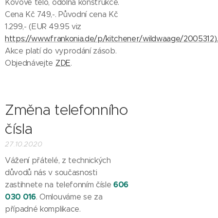
Kovové tělo, odolná konstrukce.
Cena Kč 749,-. Původní cena Kč
1.299,- (EUR 49.95 viz
https://www.frankonia.de/p/kitchener/wildwaage/2005312)
Akce platí do vyprodání zásob.
Objednávejte
ZDE
.
Změna telefonního
čísla
27.10.2020
Vážení přátelé, z technických
důvodů nás v současnosti
606
zastihnete na telefonním čísle
030 016
. Omlouváme se za
případné komplikace.