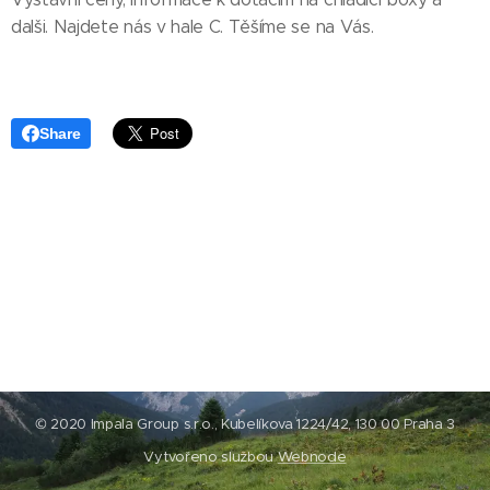
dalši. Najdete nás v hale C. Těšíme se na Vás.
Share
© 2020 Impala Group s.r.o., Kubelíkova 1224/42, 130 00 Praha 3
Vytvořeno službou
Webnode