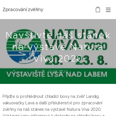
Zpracování zvěřiny
Navštivte náš stánek
na výstavě Natura
Viva 2020
13.08.2020
Přijďte si prohlédnout chladící boxy na zvěř Landig,
vakuovačky Lava a další příslušenství pro zpracování
zvěřiny na náš stánek na výstavě Natura Viva 2020.
Výstavní ceny, informace k dotacím na chladící boxy a