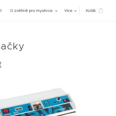
t
O zvěřině pro myslivce.
Více
Košík
ovačky
t