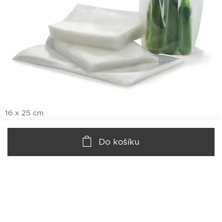
16 x 25 cm
361,00
Kč
Do košíku
© 2020 Impala Group s.r.o., Kubelíkova 1224/42, 130 00 Praha 3
Vytvořeno službou
Webnode