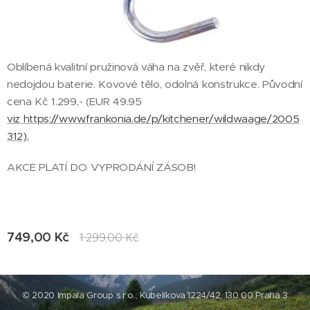
Oblíbená kvalitní pružinová váha na zvěř, které nikdy
nedojdou baterie. Kovové tělo, odolná konstrukce. Původní
cena Kč 1.299,- (EUR 49.95
viz https://www.frankonia.de/p/kitchener/wildwaage/2005
312).
AKCE PLATÍ DO VYPRODÁNÍ ZÁSOB!
749,00
Kč
1 299,00
Kč
© 2020 Impala Group s.r.o., Kubelíkova 1224/42, 130 00 Praha 3