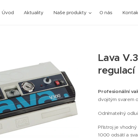
Úvod
Aktuality
Naše produkty
O nás
Kontak
Lava V.
regulací
Profesionální v
dvojitým svarem 
Odnímatelný odluč
Přístroj je vhodný
1000 odsátí a svař