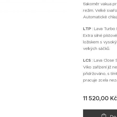
tlakoměr vakua pr
režim. Velké svařo
Automatické chlaz
LTP
: Lava Turbo
Extra silné pístov
ložiskem s vysoký
velkých sáčků.
LCS
: Lava Close 
Víko zařízení již 
přidržováno, s tí
pracuje zcela nez
11 520,00
Kč
Do