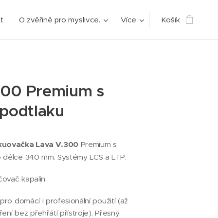
t
O zvěřině pro myslivce.
Více
Košík
300 Premium s
 podtlaku
akuovačka Lava V.300
Premium s
o délce 340 mm. Systémy LCS a LTP.
ovač kapalin.
 pro domácí i profesionální použití (až
ení bez přehřátí přístroje). Přesný