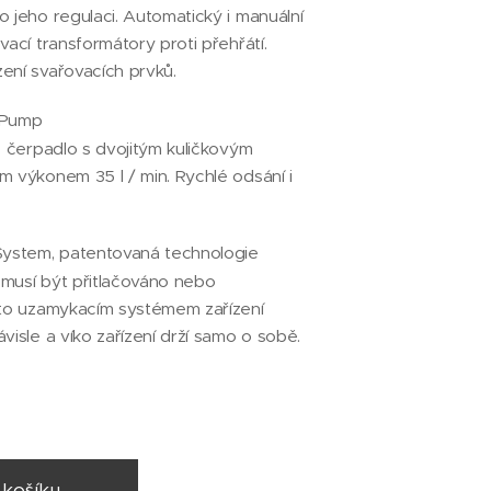
o jeho regulaci. Automatický i manuální
vací transformátory proti přehřátí.
ení svařovacích prvků.
 Pump
é čerpadlo s dvojitým kuličkovým
m výkonem 35 l / min. Rychlé odsání i
System, patentovaná technologie
nemusí být přitlačováno nebo
mto uzamykacím systémem zařízení
ávisle a víko zařízení drží samo o sobě.
 košíku