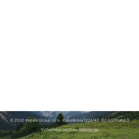
© 2020 Impala Group s.r.o., Kubelíkova 1224/42, 130 00 Praha 3
Vytvořeno službou
Webnode