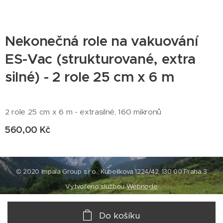
Nekonečná role na vakuování
ES-Vac (strukturované, extra
silné) - 2 role 25 cm x 6 m
2 role 25 cm x 6 m - extrasilné, 160 mikronů
560,00
Kč
© 2020 Impala Group s.r.o., Kubelíkova 1224/42, 130 00 Praha 3
Vytvořeno službou
Webnode
Do košíku