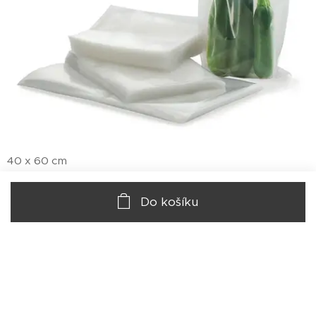
40 x 60 cm
1 061,00
Kč
Do košíku
© 2020 Impala Group s.r.o., Kubelíkova 1224/42, 130 00 Praha 3
Vytvořeno službou
Webnode