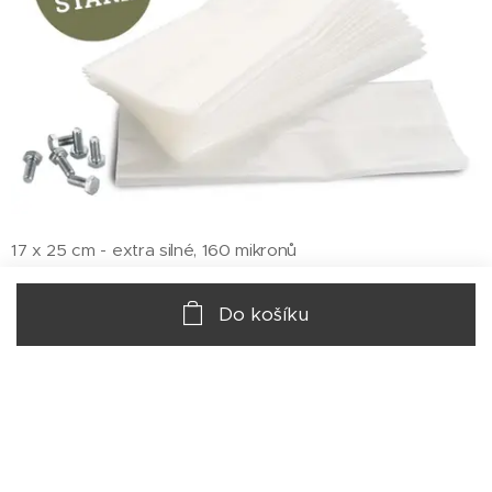
17 x 25 cm - extra silné, 160 mikronů
753,00
Kč
Do košíku
© 2020 Impala Group s.r.o., Kubelíkova 1224/42, 130 00 Praha 3
Vytvořeno službou
Webnode